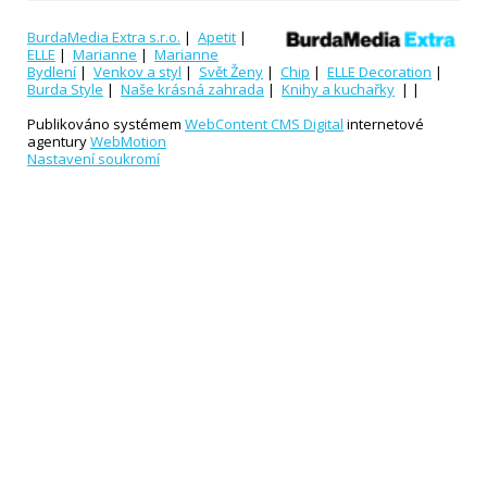
BurdaMedia Extra s.r.o.
|
Apetit
|
ELLE
|
Marianne
|
Marianne
Bydlení
|
Venkov a styl
|
Svět Ženy
|
Chip
|
ELLE Decoration
|
Burda Style
|
Naše krásná zahrada
|
Knihy a kuchařky
| |
Publikováno systémem
WebContent CMS Digital
internetové
agentury
WebMotion
Nastavení soukromí