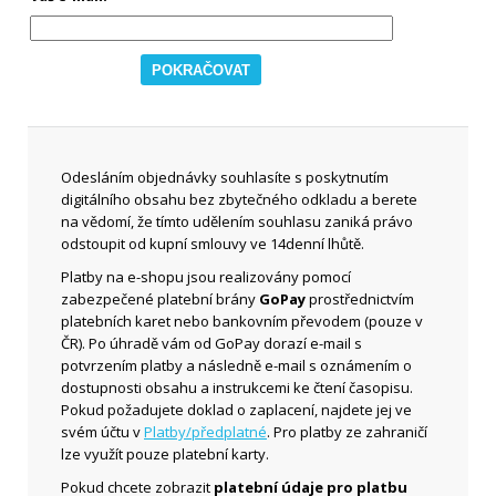
Odesláním objednávky souhlasíte s poskytnutím
digitálního obsahu bez zbytečného odkladu a berete
na vědomí, že tímto udělením souhlasu zaniká právo
odstoupit od kupní smlouvy ve 14denní lhůtě.
Platby na e-shopu jsou realizovány pomocí
zabezpečené platební brány
GoPay
prostřednictvím
platebních karet nebo bankovním převodem (pouze v
ČR). Po úhradě vám od GoPay dorazí e-mail s
potvrzením platby a následně e-mail s oznámením o
dostupnosti obsahu a instrukcemi ke čtení časopisu.
Pokud požadujete doklad o zaplacení, najdete jej ve
svém účtu v
Platby/předplatné
. Pro platby ze zahraničí
lze využít pouze platební karty.
Pokud chcete zobrazit
platební údaje pro platbu