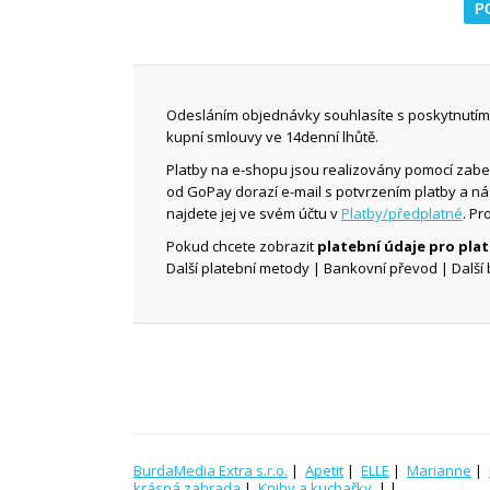
Odesláním objednávky souhlasíte s poskytnutím 
kupní smlouvy ve 14denní lhůtě.
Platby na e-shopu jsou realizovány pomocí zab
od GoPay dorazí e-mail s potvrzením platby a n
najdete jej ve svém účtu v
Platby/předplatné
. Pr
Pokud chcete zobrazit
platební údaje pro pl
Další platební metody | Bankovní převod | Další 
BurdaMedia Extra s.r.o.
|
Apetit
|
ELLE
|
Marianne
|
krásná zahrada
|
Knihy a kuchařky
| |