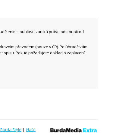
 udělením souhlasu zaniká právo odstoupit od
ankovním převodem (pouze v ČR). Po úhradě vám
časopisu. Pokud požadujete doklad o zaplacení,
|
Burda Style
|
Naše