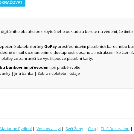
digitálního obsahu bez zbytečného odkladu a berete na vědomí, že tímto
ezpečené platební brány
GoPay
prostřednictvím platebních karet nebo b
ásledně e-mail s oznámením o dostupnosti obsahu a instrukcemi ke čtení 
o platby ze zahraničí lze využít pouze platební karty.
atbu bankovním převodem
, při platbě zvolte:
banky | Jiná banka | Zobrazit platební údaje
Marianne Bydlení
|
Venkov a styl
|
Svět Ženy
|
Chip
|
ELLE Decoration