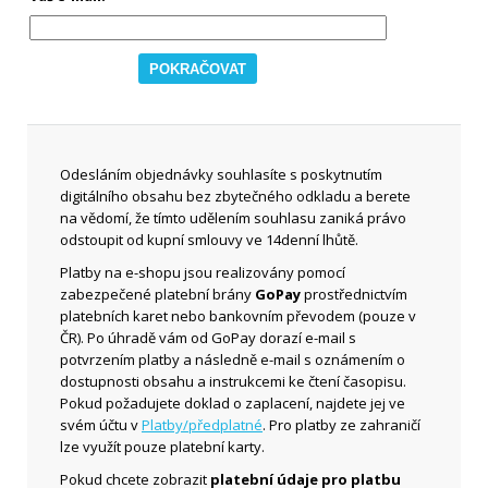
Odesláním objednávky souhlasíte s poskytnutím
digitálního obsahu bez zbytečného odkladu a berete
na vědomí, že tímto udělením souhlasu zaniká právo
odstoupit od kupní smlouvy ve 14denní lhůtě.
Platby na e-shopu jsou realizovány pomocí
zabezpečené platební brány
GoPay
prostřednictvím
platebních karet nebo bankovním převodem (pouze v
ČR). Po úhradě vám od GoPay dorazí e-mail s
potvrzením platby a následně e-mail s oznámením o
dostupnosti obsahu a instrukcemi ke čtení časopisu.
Pokud požadujete doklad o zaplacení, najdete jej ve
svém účtu v
Platby/předplatné
. Pro platby ze zahraničí
lze využít pouze platební karty.
Pokud chcete zobrazit
platební údaje pro platbu