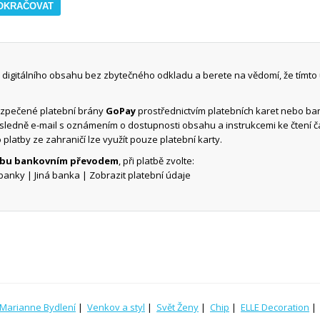
digitálního obsahu bez zbytečného odkladu a berete na vědomí, že tímto
ezpečené platební brány
GoPay
prostřednictvím platebních karet nebo b
ásledně e-mail s oznámením o dostupnosti obsahu a instrukcemi ke čtení 
o platby ze zahraničí lze využít pouze platební karty.
atbu bankovním převodem
, při platbě zvolte:
banky | Jiná banka | Zobrazit platební údaje
Marianne Bydlení
|
Venkov a styl
|
Svět Ženy
|
Chip
|
ELLE Decoration