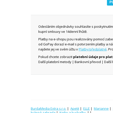
Odesláním objednávky souhlasíte s poskytnutím 
kupní smlouvy ve 14denní lhůtě.
Platby na e-shopu jsou realizovány pomocí zab
od GoPay dorazí e-mail s potvrzením platby a n
najdete jej ve svém účtu v
Platby/předplatné
. Pr
Pokud chcete zobrazit
platební údaje pro pl
Další platební metody | Bankovní převod | Další 
BurdaMedia Extra s.r.o.
|
Apetit
|
ELLE
|
Marianne
|
krásná zahrada
|
Knihy a kuchařky
| |