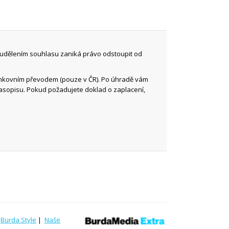
 udělením souhlasu zaniká právo odstoupit od
ankovním převodem (pouze v ČR). Po úhradě vám
časopisu. Pokud požadujete doklad o zaplacení,
|
Burda Style
|
Naše