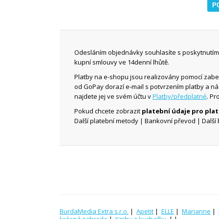
Odesláním objednávky souhlasíte s poskytnutím 
kupní smlouvy ve 14denní lhůtě.
Platby na e-shopu jsou realizovány pomocí zab
od GoPay dorazí e-mail s potvrzením platby a n
najdete jej ve svém účtu v
Platby/předplatné
. Pr
Pokud chcete zobrazit
platební údaje pro pl
Další platební metody | Bankovní převod | Další 
BurdaMedia Extra s.r.o.
|
Apetit
|
ELLE
|
Marianne
|