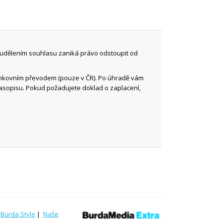
 udělením souhlasu zaniká právo odstoupit od
ankovním převodem (pouze v ČR). Po úhradě vám
časopisu. Pokud požadujete doklad o zaplacení,
|
Burda Style
|
Naše