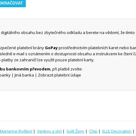
digitálního obsahu bez zbytečného odkladu a berete na vědomí, že tímto
ezpečené platební brány
GoPay
prostřednictvím platebních karet nebo b
ásledně e-mail s oznámením o dostupnosti obsahu a instrukcemi ke čtení 
o platby ze zahraničí lze využít pouze platební karty.
atbu bankovním převodem
, při platbě zvolte:
banky | Jiná banka | Zobrazit platební údaje
Marianne Bydlení
|
Venkov a styl
|
Svět Ženy
|
Chip
|
ELLE Decoration