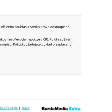
 udělením souhlasu zaniká právo odstoupit od
ankovním převodem (pouze v ČR). Po úhradě vám
časopisu. Pokud požadujete doklad o zaplacení,
|
Burda Style
|
Naše