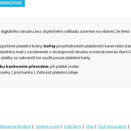
digitálního obsahu bez zbytečného odkladu a berete na vědomí, že tímto
ezpečené platební brány
GoPay
prostřednictvím platebních karet nebo b
ásledně e-mail s oznámením o dostupnosti obsahu a instrukcemi ke čtení 
o platby ze zahraničí lze využít pouze platební karty.
atbu bankovním převodem
, při platbě zvolte:
banky | Jiná banka | Zobrazit platební údaje
Marianne Bydlení
|
Venkov a styl
|
Svět Ženy
|
Chip
|
ELLE Decoration