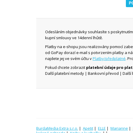
Odesláním objednávky souhlasíte s poskytnutím 
kupní smlouvy ve 14denní lhůtě.
Platby na e-shopu jsou realizovány pomocí zab
od GoPay dorazí e-mail s potvrzením platby a n
najdete jej ve svém účtu v
Platby/předplatné
. Pr
Pokud chcete zobrazit
platební údaje pro pl
Další platební metody | Bankovní převod | Další 
BurdaMedia Extra s.r.o.
|
Apetit
|
ELLE
|
Marianne
|