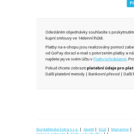
Odesláním objednávky souhlasíte s poskytnutím 
kupní smlouvy ve 14denní lhůtě.
Platby na e-shopu jsou realizovány pomocí zab
od GoPay dorazí e-mail s potvrzením platby a n
najdete jej ve svém účtu v
Platby/předplatné
. Pr
Pokud chcete zobrazit
platební údaje pro pl
Další platební metody | Bankovní převod | Další 
BurdaMedia Extra s.r.o.
|
Apetit
|
ELLE
|
Marianne
|