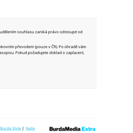
 udělením souhlasu zaniká právo odstoupit od
ankovním převodem (pouze v ČR). Po úhradě vám
časopisu. Pokud požadujete doklad o zaplacení,
|
Burda Style
|
Naše