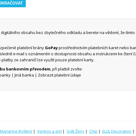
digitálního obsahu bez zbytečného odkladu a berete na vědomí, že tímto
ezpečené platební brány
GoPay
prostřednictvím platebních karet nebo b
ásledně e-mail s oznámením o dostupnosti obsahu a instrukcemi ke čtení 
o platby ze zahraničí lze využít pouze platební karty.
atbu bankovním převodem
, při platbě zvolte:
banky | Jiná banka | Zobrazit platební údaje
Marianne Bydlení
|
Venkov a styl
|
Svět Ženy
|
Chip
|
ELLE Decoration