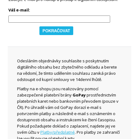
Váš e-mail:
Odesláním objednávky souhlasíte s poskytnutím
digitálního obsahu bez zbytečného odkladu a berete
na vědomí, že tímto udělením souhlasu zaniká právo
odstoupit od kupní smlouvy ve 14denní lhůtě.
Platby na e-shopu jsou realizovány pomocí
zabezpečené platební brány
GoPay
prostřednictvím
platebních karet nebo bankovním převodem (pouze v
ČR). Po úhradě vám od GoPay dorazí e-mail s
potvrzením platby a následně e-mail s oznámením o
dostupnosti obsahu a instrukcemi ke čtení časopisu.
Pokud požadujete doklad o zaplacení, najdete jej ve
svém účtu v
Platby/předplatné
. Pro platby ze zahraničí
lze využít pouze platební karty.