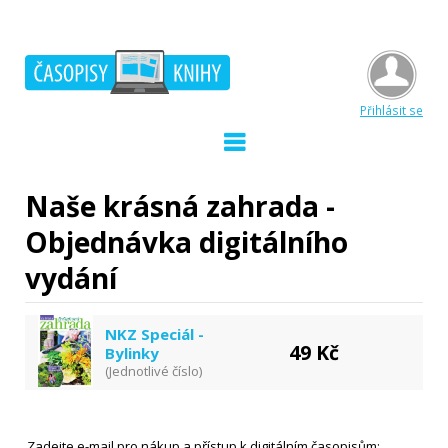
Přihlásit se
Naše krásná zahrada -
Objednávka digitálního
vydání
NKZ Speciál -
49 Kč
Bylinky
(Jednotlivé číslo)
Zadejte e-mail pro nákup a přístup k digitálním časopisům: