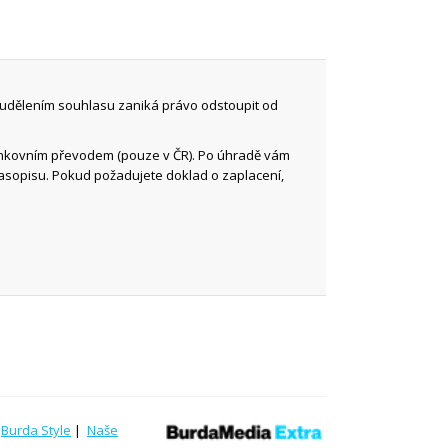
 udělením souhlasu zaniká právo odstoupit od
ankovním převodem (pouze v ČR). Po úhradě vám
časopisu. Pokud požadujete doklad o zaplacení,
|
Burda Style
|
Naše