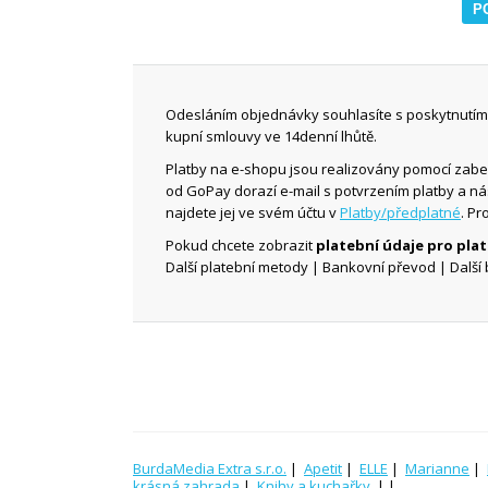
Odesláním objednávky souhlasíte s poskytnutím 
kupní smlouvy ve 14denní lhůtě.
Platby na e-shopu jsou realizovány pomocí zab
od GoPay dorazí e-mail s potvrzením platby a n
najdete jej ve svém účtu v
Platby/předplatné
. Pr
Pokud chcete zobrazit
platební údaje pro pl
Další platební metody | Bankovní převod | Další 
BurdaMedia Extra s.r.o.
|
Apetit
|
ELLE
|
Marianne
|
krásná zahrada
|
Knihy a kuchařky
| |