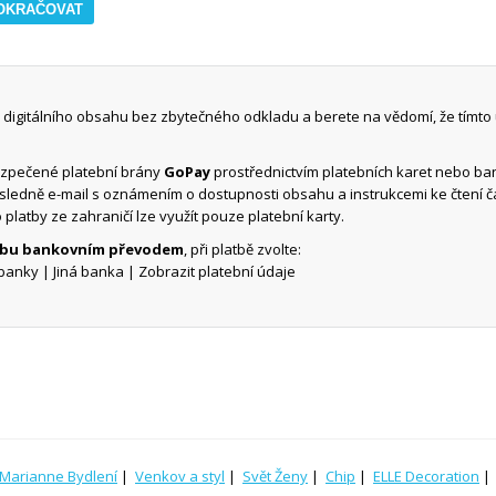
digitálního obsahu bez zbytečného odkladu a berete na vědomí, že tímto
ezpečené platební brány
GoPay
prostřednictvím platebních karet nebo b
ásledně e-mail s oznámením o dostupnosti obsahu a instrukcemi ke čtení 
o platby ze zahraničí lze využít pouze platební karty.
atbu bankovním převodem
, při platbě zvolte:
banky | Jiná banka | Zobrazit platební údaje
Marianne Bydlení
|
Venkov a styl
|
Svět Ženy
|
Chip
|
ELLE Decoration