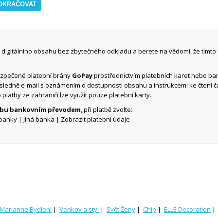
digitálního obsahu bez zbytečného odkladu a berete na vědomí, že tímto
ezpečené platební brány
GoPay
prostřednictvím platebních karet nebo b
ásledně e-mail s oznámením o dostupnosti obsahu a instrukcemi ke čtení 
o platby ze zahraničí lze využít pouze platební karty.
atbu bankovním převodem
, při platbě zvolte:
banky | Jiná banka | Zobrazit platební údaje
Marianne Bydlení
|
Venkov a styl
|
Svět Ženy
|
Chip
|
ELLE Decoration