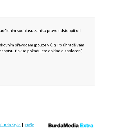
 udělením souhlasu zaniká právo odstoupit od
ankovním převodem (pouze v ČR). Po úhradě vám
časopisu. Pokud požadujete doklad o zaplacení,
|
Burda Style
|
Naše