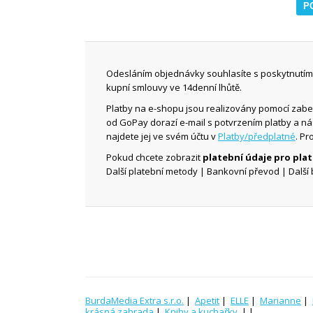
Odesláním objednávky souhlasíte s poskytnutím 
kupní smlouvy ve 14denní lhůtě.
Platby na e-shopu jsou realizovány pomocí zab
od GoPay dorazí e-mail s potvrzením platby a n
najdete jej ve svém účtu v
Platby/předplatné
. Pr
Pokud chcete zobrazit
platební údaje pro pl
Další platební metody | Bankovní převod | Další 
BurdaMedia Extra s.r.o.
|
Apetit
|
ELLE
|
Marianne
|
krásná zahrada
|
Knihy a kuchařky
| |