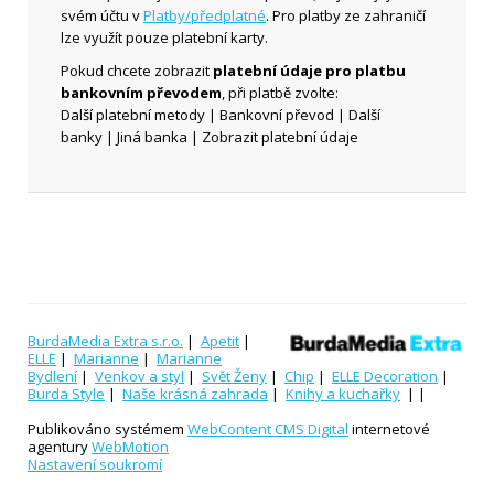
svém účtu v
Platby/předplatné
. Pro platby ze zahraničí
lze využít pouze platební karty.
Pokud chcete zobrazit
platební údaje pro platbu
bankovním převodem
, při platbě zvolte:
Další platební metody | Bankovní převod | Další
banky | Jiná banka | Zobrazit platební údaje
BurdaMedia Extra s.r.o.
|
Apetit
|
ELLE
|
Marianne
|
Marianne
Bydlení
|
Venkov a styl
|
Svět Ženy
|
Chip
|
ELLE Decoration
|
Burda Style
|
Naše krásná zahrada
|
Knihy a kuchařky
| |
Publikováno systémem
WebContent CMS Digital
internetové
agentury
WebMotion
Nastavení soukromí