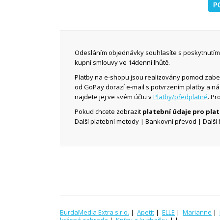
Odesláním objednávky souhlasíte s poskytnutím 
kupní smlouvy ve 14denní lhůtě.
Platby na e-shopu jsou realizovány pomocí zab
od GoPay dorazí e-mail s potvrzením platby a n
najdete jej ve svém účtu v
Platby/předplatné
. Pr
Pokud chcete zobrazit
platební údaje pro pl
Další platební metody | Bankovní převod | Další 
BurdaMedia Extra s.r.o.
|
Apetit
|
ELLE
|
Marianne
|