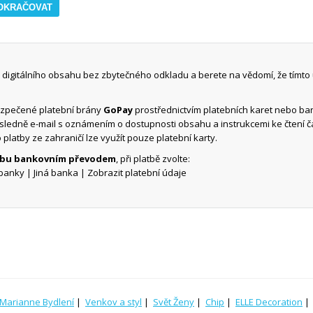
digitálního obsahu bez zbytečného odkladu a berete na vědomí, že tímto
ezpečené platební brány
GoPay
prostřednictvím platebních karet nebo b
ásledně e-mail s oznámením o dostupnosti obsahu a instrukcemi ke čtení 
o platby ze zahraničí lze využít pouze platební karty.
atbu bankovním převodem
, při platbě zvolte:
banky | Jiná banka | Zobrazit platební údaje
Marianne Bydlení
|
Venkov a styl
|
Svět Ženy
|
Chip
|
ELLE Decoration