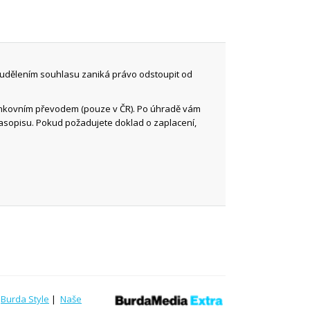
 udělením souhlasu zaniká právo odstoupit od
ankovním převodem (pouze v ČR). Po úhradě vám
časopisu. Pokud požadujete doklad o zaplacení,
|
Burda Style
|
Naše