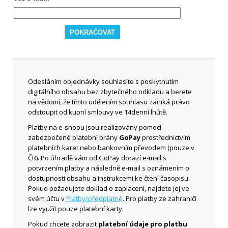
Odesláním objednávky souhlasíte s poskytnutím
digitálního obsahu bez zbytečného odkladu a berete
na vědomí, že tímto udělením souhlasu zaniká právo
odstoupit od kupní smlouvy ve 14denní lhůtě.
Platby na e-shopu jsou realizovány pomocí
zabezpečené platební brány
GoPay
prostřednictvím
platebních karet nebo bankovním převodem (pouze v
ČR). Po úhradě vám od GoPay dorazí e-mail s
potvrzením platby a následně e-mail s oznámením o
dostupnosti obsahu a instrukcemi ke čtení časopisu.
Pokud požadujete doklad o zaplacení, najdete jej ve
svém účtu v
Platby/předplatné
. Pro platby ze zahraničí
lze využít pouze platební karty.
Pokud chcete zobrazit
platební údaje pro platbu