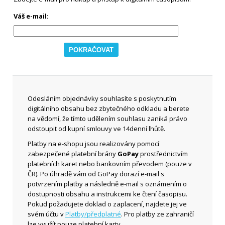
Váš e-mail:
Odesláním objednávky souhlasíte s poskytnutím
digitálního obsahu bez zbytečného odkladu a berete
na vědomí, že tímto udělením souhlasu zaniká právo
odstoupit od kupní smlouvy ve 14denní lhůtě.
Platby na e-shopu jsou realizovány pomocí
zabezpečené platební brány
GoPay
prostřednictvím
platebních karet nebo bankovním převodem (pouze v
ČR). Po úhradě vám od GoPay dorazí e-mail s
potvrzením platby a následně e-mail s oznámením o
dostupnosti obsahu a instrukcemi ke čtení časopisu.
Pokud požadujete doklad o zaplacení, najdete jej ve
svém účtu v
Platby/předplatné
. Pro platby ze zahraničí
lze využít pouze platební karty.