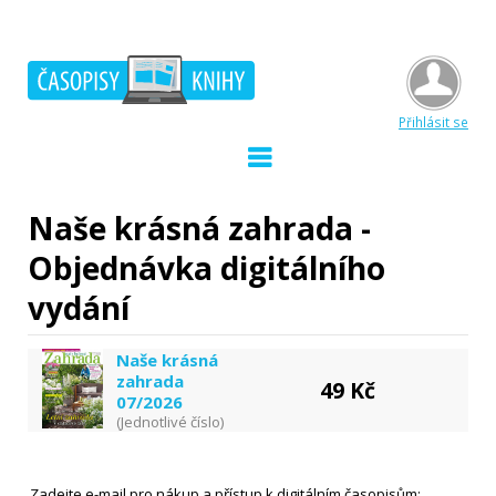
Přihlásit se
Naše krásná zahrada -
Objednávka digitálního
vydání
Naše krásná
zahrada
49 Kč
07/2026
(Jednotlivé číslo)
Zadejte e-mail pro nákup a přístup k digitálním časopisům: