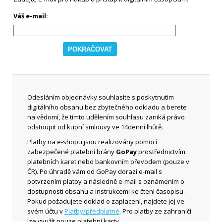
Váš e-mail:
Odesláním objednávky souhlasíte s poskytnutím
digitálního obsahu bez zbytečného odkladu a berete
na vědomí, že tímto udělením souhlasu zaniká právo
odstoupit od kupní smlouvy ve 14denní lhůtě.
Platby na e-shopu jsou realizovány pomocí
zabezpečené platební brány
GoPay
prostřednictvím
platebních karet nebo bankovním převodem (pouze v
ČR). Po úhradě vám od GoPay dorazí e-mail s
potvrzením platby a následně e-mail s oznámením o
dostupnosti obsahu a instrukcemi ke čtení časopisu.
Pokud požadujete doklad o zaplacení, najdete jej ve
svém účtu v
Platby/předplatné
. Pro platby ze zahraničí
lze využít pouze platební karty.