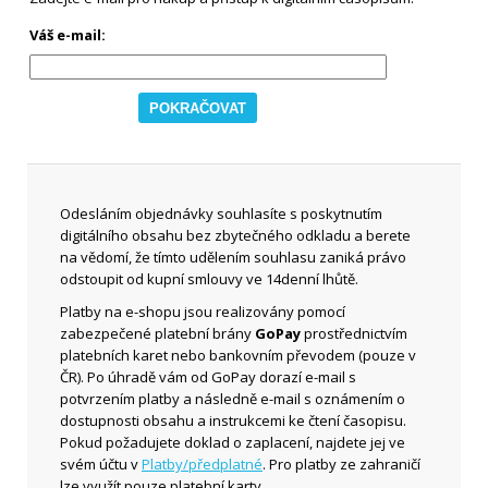
Váš e-mail:
Odesláním objednávky souhlasíte s poskytnutím
digitálního obsahu bez zbytečného odkladu a berete
na vědomí, že tímto udělením souhlasu zaniká právo
odstoupit od kupní smlouvy ve 14denní lhůtě.
Platby na e-shopu jsou realizovány pomocí
zabezpečené platební brány
GoPay
prostřednictvím
platebních karet nebo bankovním převodem (pouze v
ČR). Po úhradě vám od GoPay dorazí e-mail s
potvrzením platby a následně e-mail s oznámením o
dostupnosti obsahu a instrukcemi ke čtení časopisu.
Pokud požadujete doklad o zaplacení, najdete jej ve
svém účtu v
Platby/předplatné
. Pro platby ze zahraničí
lze využít pouze platební karty.