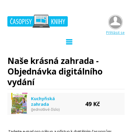
Přihlásit se
Naše krásná zahrada -
Objednávka digitálního
vydání
Kuchyňská
49 Kč
zahrada
(Jednotlivé číslo)
Zadejte e-mail pro nákup a přístup k digitálním časopisům: