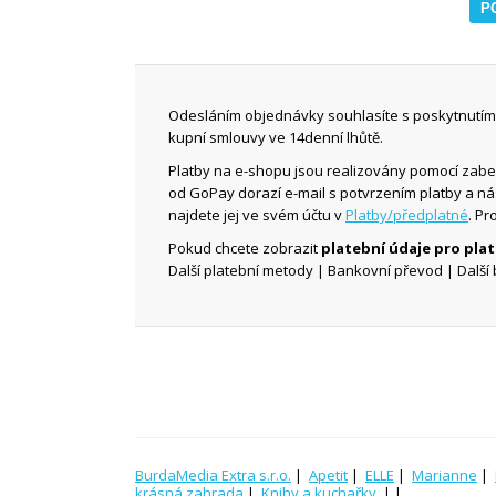
Odesláním objednávky souhlasíte s poskytnutím 
kupní smlouvy ve 14denní lhůtě.
Platby na e-shopu jsou realizovány pomocí zab
od GoPay dorazí e-mail s potvrzením platby a n
najdete jej ve svém účtu v
Platby/předplatné
. Pr
Pokud chcete zobrazit
platební údaje pro pl
Další platební metody | Bankovní převod | Další 
BurdaMedia Extra s.r.o.
|
Apetit
|
ELLE
|
Marianne
|
krásná zahrada
|
Knihy a kuchařky
| |