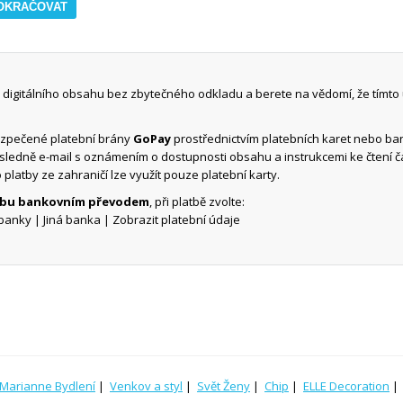
digitálního obsahu bez zbytečného odkladu a berete na vědomí, že tímto
ezpečené platební brány
GoPay
prostřednictvím platebních karet nebo b
ásledně e-mail s oznámením o dostupnosti obsahu a instrukcemi ke čtení 
o platby ze zahraničí lze využít pouze platební karty.
atbu bankovním převodem
, při platbě zvolte:
banky | Jiná banka | Zobrazit platební údaje
Marianne Bydlení
|
Venkov a styl
|
Svět Ženy
|
Chip
|
ELLE Decoration