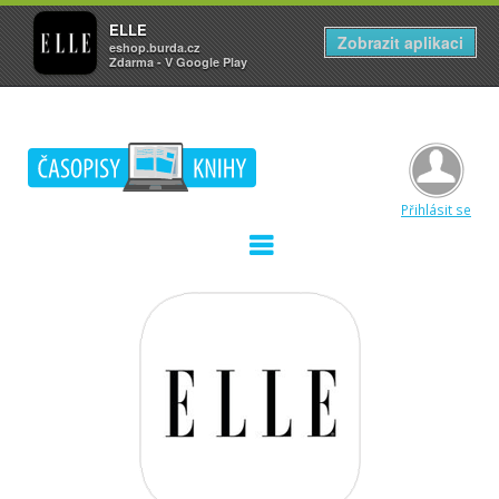
ELLE
Zobrazit aplikaci
eshop.burda.cz
Zdarma - V Google Play
Přihlásit se