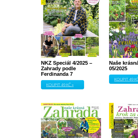
NKZ Speciál 4/2025 –
Naše krásn
Zahrady podle
05/2025
Ferdinanda 7
KOUPIT 49 KČ
KOUPIT 49 KČ »