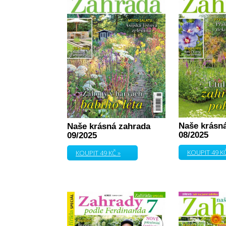
Naše krásn
Naše krásná zahrada
08/2025
09/2025
KOUPIT 49 KČ
KOUPIT 49 KČ »