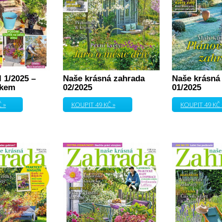
 1/2025 –
Naše krásná zahrada
Naše krásná
okem
02/2025
01/2025
 »
KOUPIT 49 KČ »
KOUPIT 49 KČ 