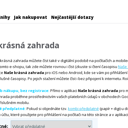
nihy
Jak nakupovat
Nejčastější dotazy
krásná zahrada
rásná zahrada můžete číst také v digitální podobě na počítačích a mobilec
omto e-shopu, tak zde můžete rovnou i číst (zkuste si čtení časopisu
Naše 
ace
Naše krásná zahrada
pro iOS nebo Android, kde se vám po přihlášení 
slušné časopisy. Po jejich stažení můžete číst i bez připojení k internetu. R
b nákupu, bez registrace:
Přímo v aplikaci
Naše krásná zahrada
pro m
hrada proběhne prostřednictvím vašich platebních údajů v obchodech Go
říslušném mobilu.
 předplatné:
Pokud si objednáte tzv.
kombi předplatné
(papír + digi) u 
čtu, které použijete pro přihlášení na počítači na této stránce a v aplikac
tné: