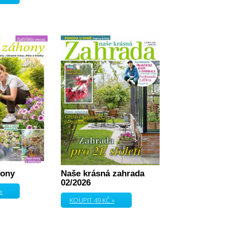
hony
Naše krásná zahrada
02/2026
»
KOUPIT 49 KČ »