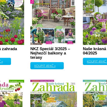
á zahrada
NKZ Speciál 3/2025 –
Naše krásná
Nejhezčí balkony a
04/2025
terasy
 »
KOUPIT 49 KČ 
KOUPIT 49 KČ »