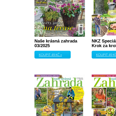
Naše krásná zahrada
NKZ Speciál
03/2025
Krok za kr
KOUPIT 49 KČ »
KOUPIT 49 KČ