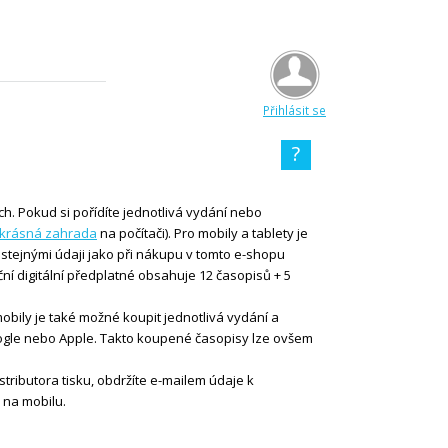
Přihlásit se
?
h. Pokud si pořídíte jednotlivá vydání nebo
krásná zahrada
na počítači). Pro mobily a tablety je
stejnými údaji jako při nákupu v tomto e-shopu
oční digitální předplatné obsahuje 12 časopisů + 5
obily je také možné koupit jednotlivá vydání a
ogle nebo Apple. Takto koupené časopisy lze ovšem
distributora tisku, obdržíte e-mailem údaje k
i na mobilu.