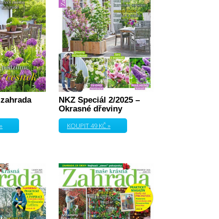
 zahrada
NKZ Speciál 2/2025 –
Okrasné dřeviny
»
KOUPIT 49 KČ »