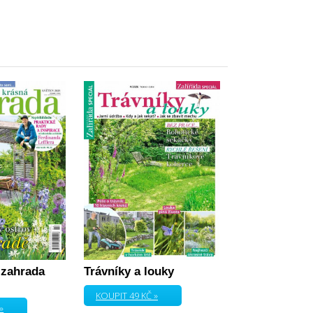
 zahrada
Trávníky a louky
KOUPIT 49 KČ »
»