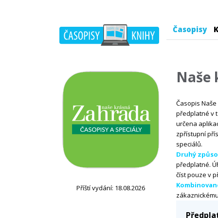
Časopisy
K
Naše 
Časopis Naše k
předplatné v t
určena aplik
zpřístupní pří
speciálů.
Druhý způso
předplatné. Ú
číst pouze v p
Kombinované
Příští vydání: 18.08.2026
zákaznickému ú
Předpla