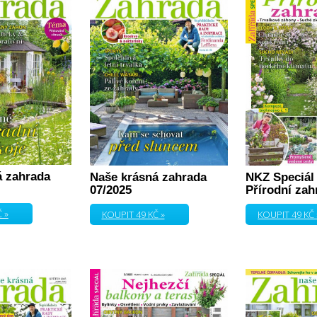
á zahrada
Naše krásná zahrada
NKZ Speciál 
07/2025
Přírodní zah
 »
KOUPIT 49 KČ »
KOUPIT 49 KČ 