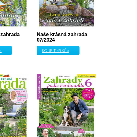
 zahrada
Naše krásná zahrada
07/2024
»
KOUPIT 49 KČ »