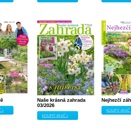
dě
Naše krásná zahrada
Nejhezčí zá
03/2026
 »
KOUPIT 49 KČ 
KOUPIT 49 KČ »