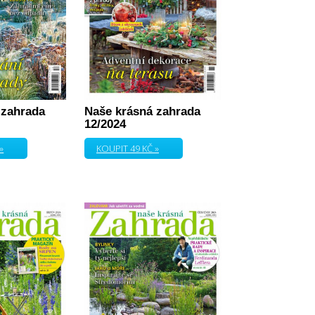
 zahrada
Naše krásná zahrada
12/2024
»
KOUPIT 49 KČ »