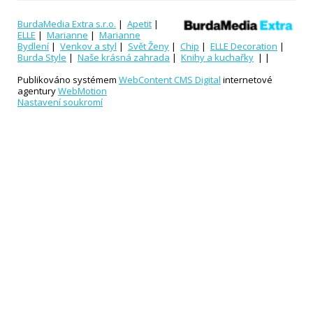
BurdaMedia Extra s.r.o.
|
Apetit
|
ELLE
|
Marianne
|
Marianne
Bydlení
|
Venkov a styl
|
Svět Ženy
|
Chip
|
ELLE Decoration
|
Burda Style
|
Naše krásná zahrada
|
Knihy a kuchařky
| |
Publikováno systémem
WebContent CMS Digital
internetové
agentury
WebMotion
Nastavení soukromí